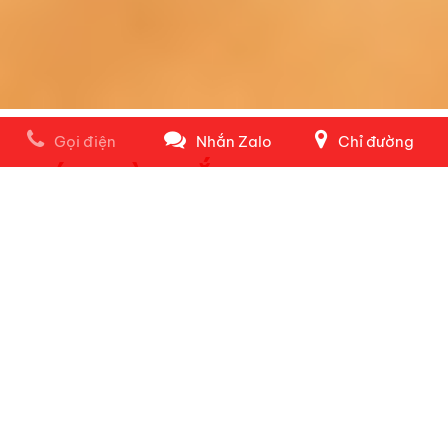
Gọi điện
Nhắn Zalo
Chỉ đường
GIÁ & MÀU SẮC
Xanh rêu
Giá bán lẻ đề xuất
84.000.000
VNĐ