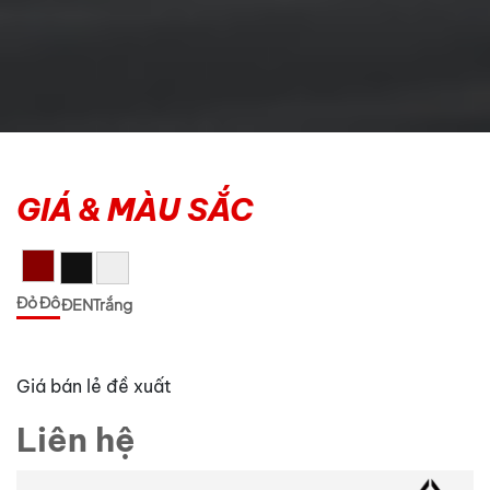
GIÁ & MÀU SẮC
Đỏ Đô
ĐEN
Trắng
Giá bán lẻ đề xuất
Liên hệ