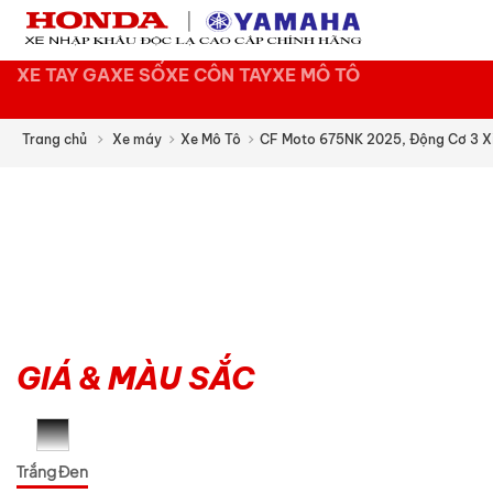
XE TAY GA
XE SỐ
XE CÔN TAY
XE MÔ TÔ
Trang chủ
Xe máy
Xe Mô Tô
CF Moto 675NK 2025, Động Cơ 3 Xi
GIÁ & MÀU SẮC
Trắng Đen